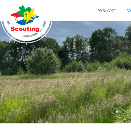
Welkom!
V