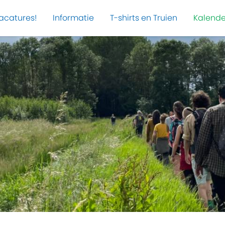
acatures!
Informatie
T-shirts en Truien
Kalende