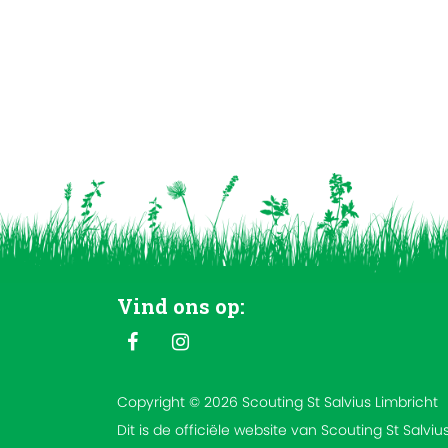
Vind ons op:
Copyright © 2026 Scouting St Salvius Limbricht
Dit is de officiële website van Scouting St Salviu