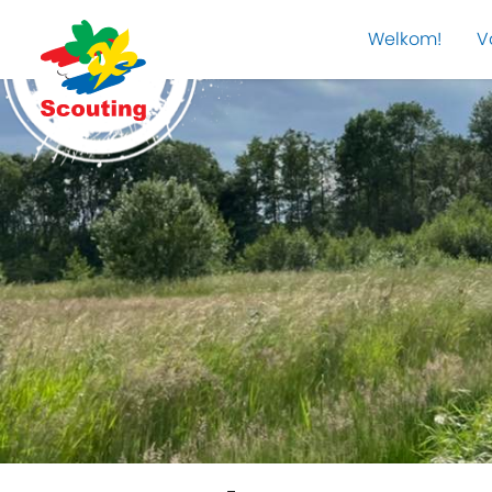
Welkom!
V