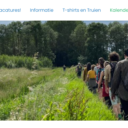
acatures!
Informatie
T-shirts en Truien
Kalende