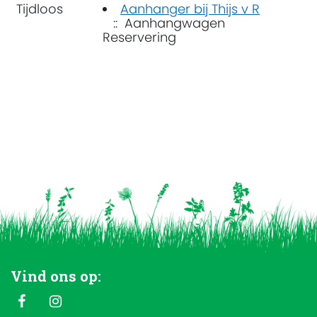
Tijdloos
Aanhanger bij Thijs v R
:: Aanhangwagen
Reservering
Vind ons op: