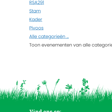
RSA291
Stam
Kader
Pivoos
Alle categorieën ...
Toon evenementen van alle categori
Vind ons op: