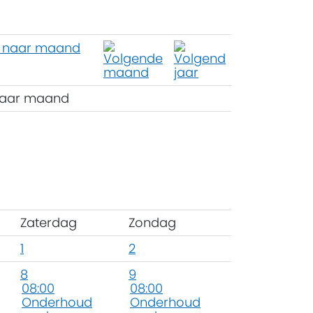
aar maand
Zaterdag
Zondag
1
2
8
9
08:00
08:00
Onderhoud
Onderhoud