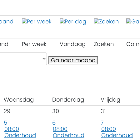
and
Per week
Vandaag
Zoeken
Ga n
Ga naar maand
Woensdag
Donderdag
Vrijdag
29
30
31
5
6
7
08:00
08:00
08:00
Onderhoud
Onderhoud
Onderhoud