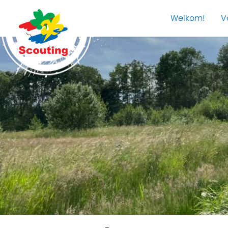
Welkom!
V