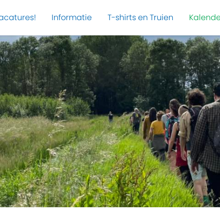
acatures!
Informatie
T-shirts en Truien
Kalende