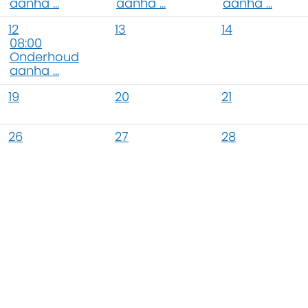
aanha ...
aanha ...
aanha ...
12
13
14
08:00
Onderhoud
aanha ...
19
20
21
26
27
28