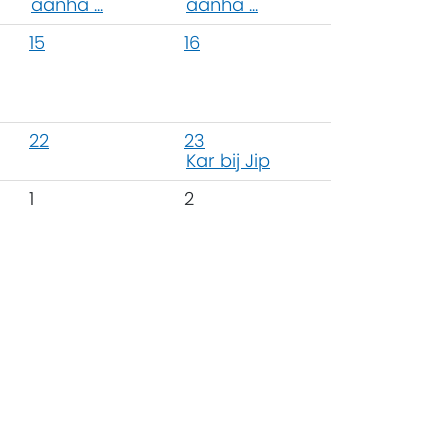
aanha ...
aanha ...
15
16
22
23
Kar bij Jip
1
2