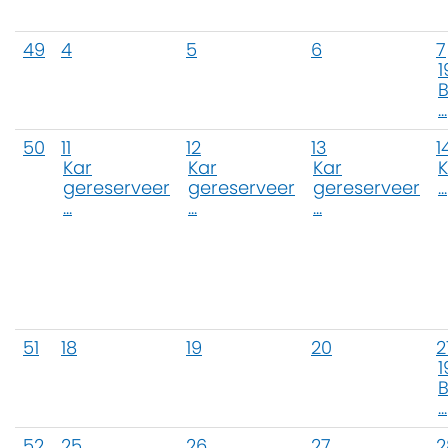
49
4
5
6
7
1
B
...
50
11
12
13
1
Kar
Kar
Kar
K
gereserveer
gereserveer
gereserveer
...
...
...
...
51
18
19
20
2
1
B
...
52
25
26
27
2