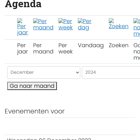
Agenda
Per
Per
Per
Vandaag
Zoeken
G
jaar
maand
week
na
m
Ga naar maand
Evenementen voor