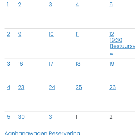
1
2
3
4
5
2
9
10
11
12
19:30
Bestuurs
...
3
16
17
18
19
4
23
24
25
26
5
30
31
1
2
Aanhangwagen Reservering