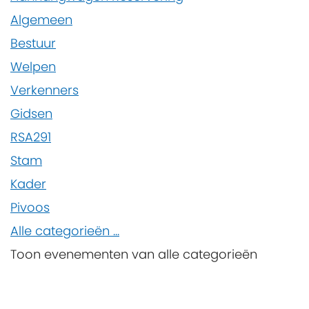
Algemeen
Bestuur
Welpen
Verkenners
Gidsen
RSA291
Stam
Kader
Pivoos
Alle categorieën ...
Toon evenementen van alle categorieën