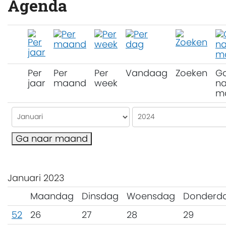
Agenda
Per
Per
Per
Vandaag
Zoeken
G
jaar
maand
week
na
m
Ga naar maand
Januari 2023
Maandag
Dinsdag
Woensdag
Donderd
52
26
27
28
29