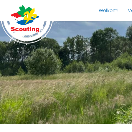
Welkom!
V