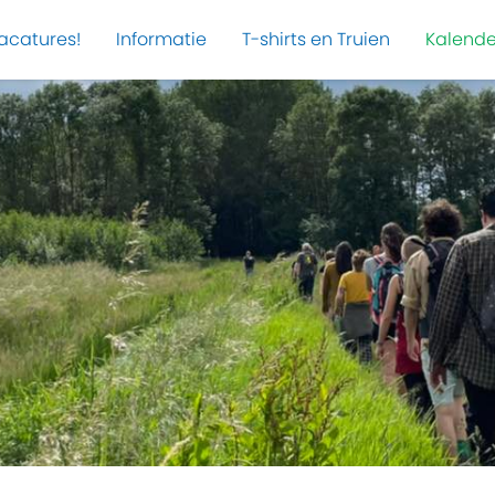
acatures!
Informatie
T-shirts en Truien
Kalende