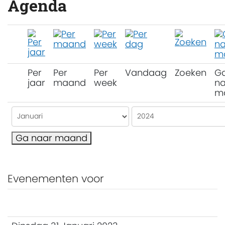
Agenda
Per
Per
Per
Vandaag
Zoeken
G
jaar
maand
week
na
m
Ga naar maand
Evenementen voor