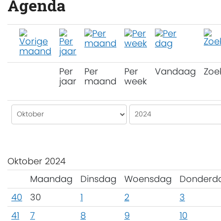
Agenda
Per
Per
Per
Vandaag
Zoe
jaar
maand
week
Oktober 2024
Maandag
Dinsdag
Woensdag
Donderd
40
30
1
2
3
41
7
8
9
10