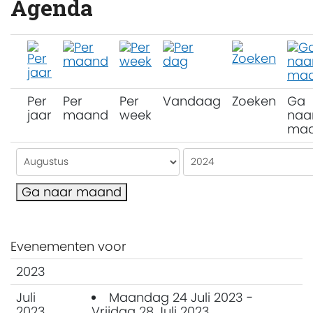
Agenda
Per
Per
Per
Vandaag
Zoeken
Ga
jaar
maand
week
naa
ma
Ga naar maand
Evenementen voor
2023
Juli
Maandag 24 Juli 2023 -
2023
Vrijdag 28 Juli 2023