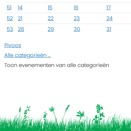
51
14
15
16
17
52
21
22
23
24
53
28
29
30
31
Pivoos
Alle categorieën ...
Toon evenementen van alle categorieën