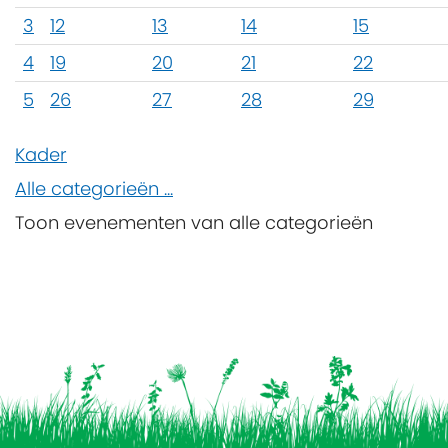
3
12
13
14
15
4
19
20
21
22
5
26
27
28
29
Kader
Alle categorieën ...
Toon evenementen van alle categorieën