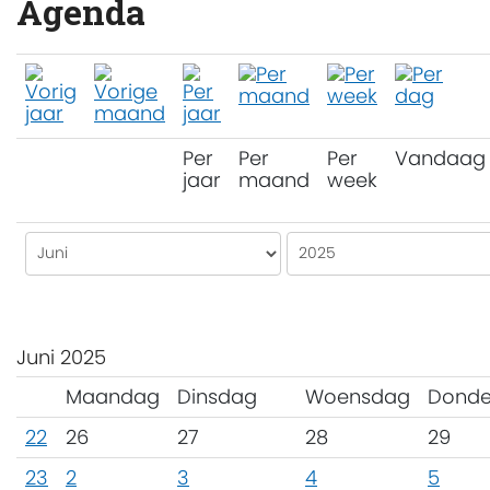
Agenda
Per
Per
Per
Vandaag
jaar
maand
week
Juni 2025
Maandag
Dinsdag
Woensdag
Donde
22
26
27
28
29
23
2
3
4
5