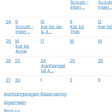
Scouts -
Scouts
Interj ...
Interj ..
24
9
10
11
12
Scouts -
kar bij Jip
Kar bij
Kar bij
Interj ...
& A ...
Thijs
25
16
17
18
19
Kar bij
Anne
26
23
24
25
26
Aanhanger
bij A ...
27
30
1
2
3
Aanhangwagen Reservering
Algemeen
Bestuur