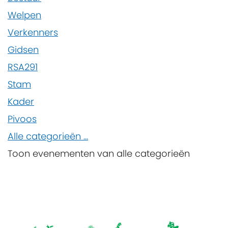
Welpen
Verkenners
Gidsen
RSA291
Stam
Kader
Pivoos
Alle categorieën ...
Toon evenementen van alle categorieën