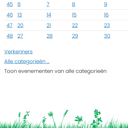
45
6
7
8
9
46
13
14
15
16
47
20
21
22
23
48
27
28
29
30
Verkenners
Alle categorieën ...
Toon evenementen van alle categorieën