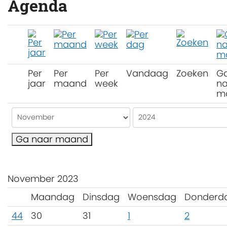
Agenda
Per
Per
Per
Vandaag
Zoeken
G
jaar
maand
week
na
m
Ga naar maand
November 2023
Maandag
Dinsdag
Woensdag
Donderd
44
30
31
1
2