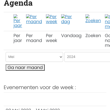
Agenda
Per
Per
Per
Vandaag
Zoeken
G
jaar
maand
week
na
m
Ga naar maand
Evenementen voor de week :