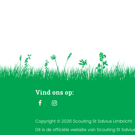
Vind ons op:
Copyright © 2026 Scouting St Salvius Limbricht
Dit is de officiële website van Scouting St Salviu