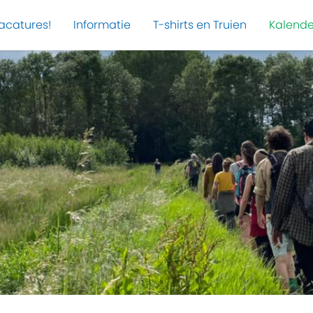
acatures!
Informatie
T-shirts en Truien
Kalende