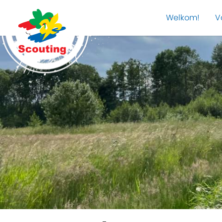
Welkom!
V