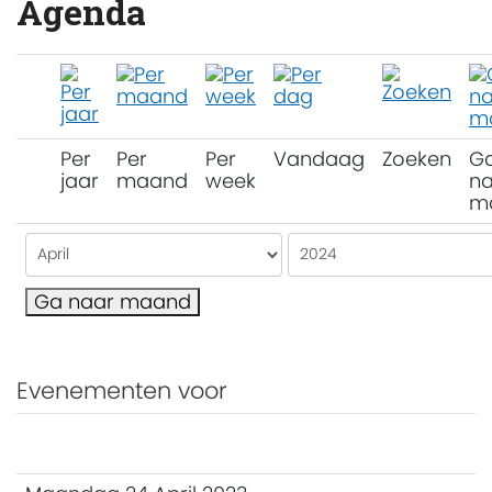
Agenda
Per
Per
Per
Vandaag
Zoeken
G
jaar
maand
week
na
m
Ga naar maand
Evenementen voor