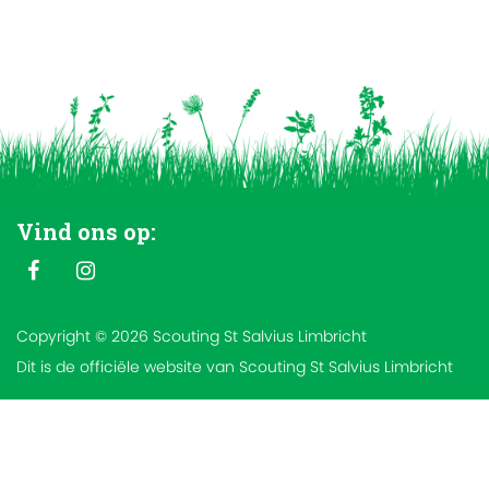
Vind ons op:
Copyright © 2026 Scouting St Salvius Limbricht
Dit is de officiële website van Scouting St Salvius Limbricht