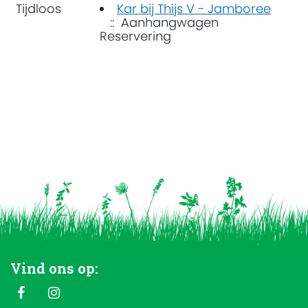
Tijdloos
Kar bij Thijs V - Jamboree
:: Aanhangwagen
Reservering
Vind ons op: