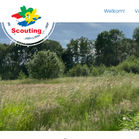
Welkom!
V