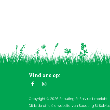
Vind ons op:
Copyright © 2026 Scouting St Salvius Limbricht
Dit is de officiële website van Scouting St Salviu