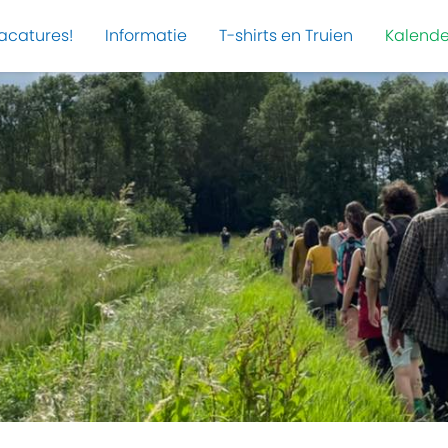
acatures!
Informatie
T-shirts en Truien
Kalende