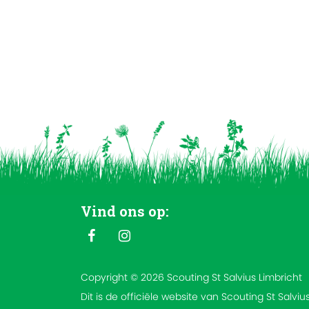
Vind ons op:
Copyright © 2026 Scouting St Salvius Limbricht
Dit is de officiële website van Scouting St Salviu