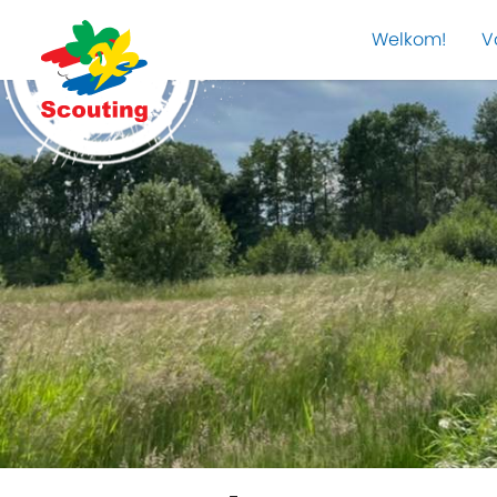
Welkom!
V