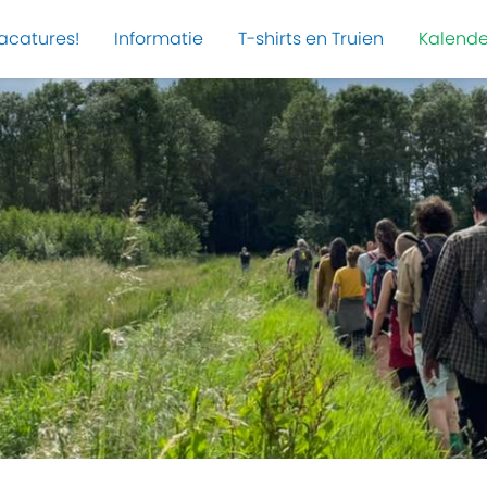
acatures!
Informatie
T-shirts en Truien
Kalende