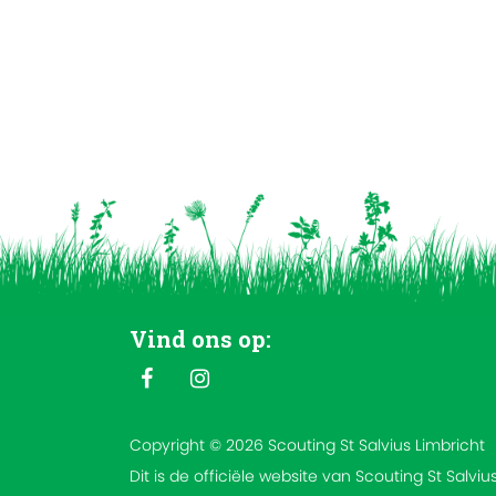
Vind ons op:
Copyright © 2026 Scouting St Salvius Limbricht
Dit is de officiële website van Scouting St Salviu