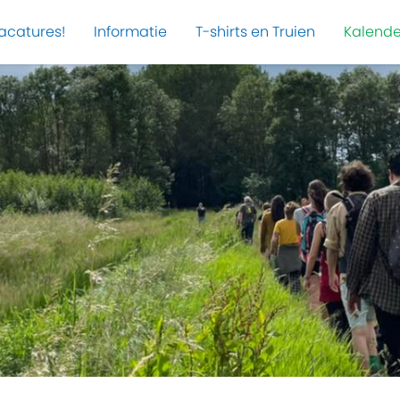
acatures!
Informatie
T-shirts en Truien
Kalende