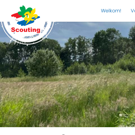
Welkom!
V