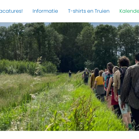
acatures!
Informatie
T-shirts en Truien
Kalende