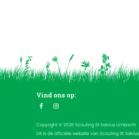
Vind ons op:
Copyright © 2026 Scouting St Salvius Limbricht
Dit is de officiële website van Scouting St Salviu