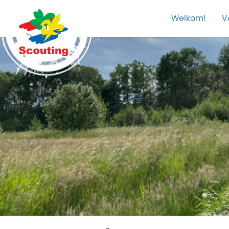
Welkom!
V