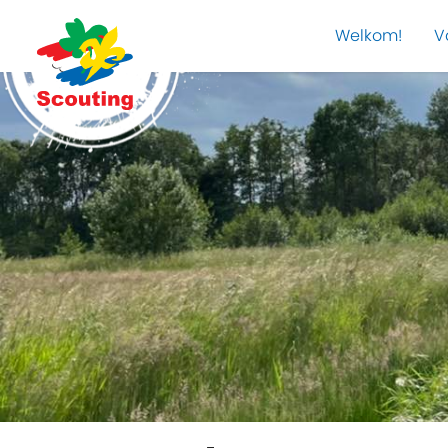
Welkom!
V