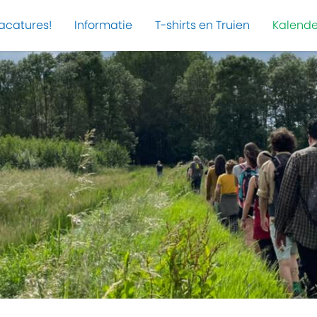
acatures!
Informatie
T-shirts en Truien
Kalende