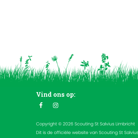
Vind ons op:
Copyright © 2026 Scouting St Salvius Limbricht
Dit is de officiële website van Scouting St Salviu