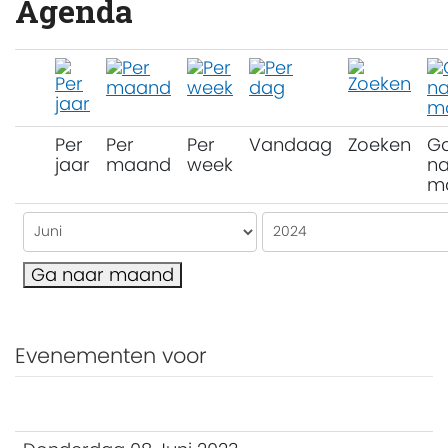
Agenda
Per
Per
Per
Vandaag
Zoeken
G
jaar
maand
week
na
m
Ga naar maand
Evenementen voor