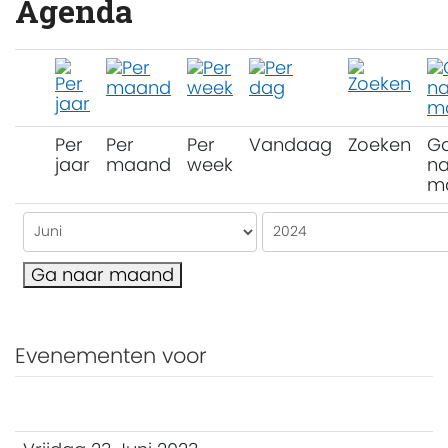
Agenda
Per
Per
Per
Vandaag
Zoeken
G
jaar
maand
week
na
m
Ga naar maand
Evenementen voor