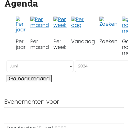
Agenda
Per
Per
Per
Vandaag
Zoeken
G
jaar
maand
week
na
m
Ga naar maand
Evenementen voor