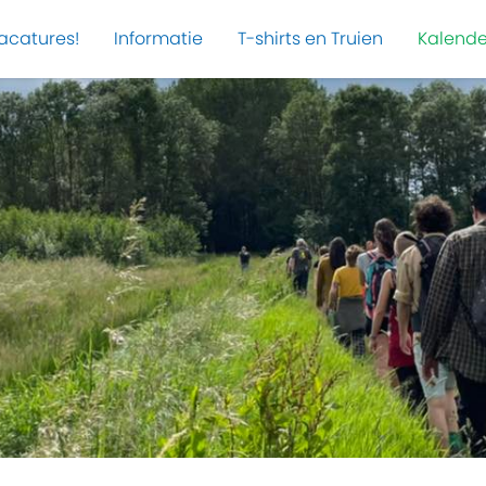
acatures!
Informatie
T-shirts en Truien
Kalende