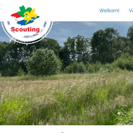
Welkom!
V