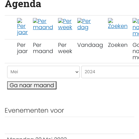
Agenda
Per
Per
Per
Vandaag
Zoeken
G
jaar
maand
week
na
m
Ga naar maand
Evenementen voor