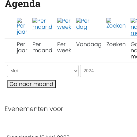
Agenda
Per
Per
Per
Vandaag
Zoeken
G
jaar
maand
week
na
m
Ga naar maand
Evenementen voor