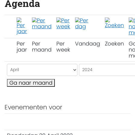
Agenda
Per
Per
Per
Vandaag
Zoeken
G
jaar
maand
week
na
m
Ga naar maand
Evenementen voor