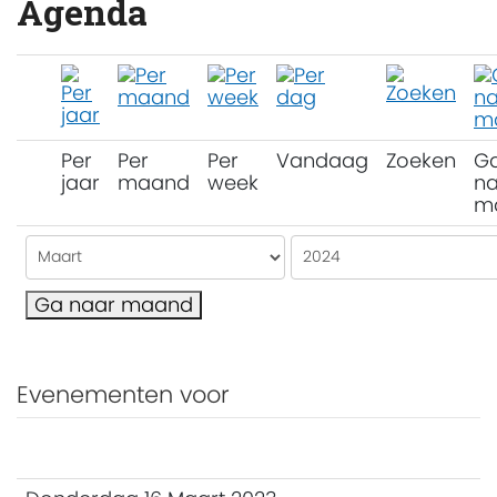
Agenda
Per
Per
Per
Vandaag
Zoeken
G
jaar
maand
week
na
m
Ga naar maand
Evenementen voor