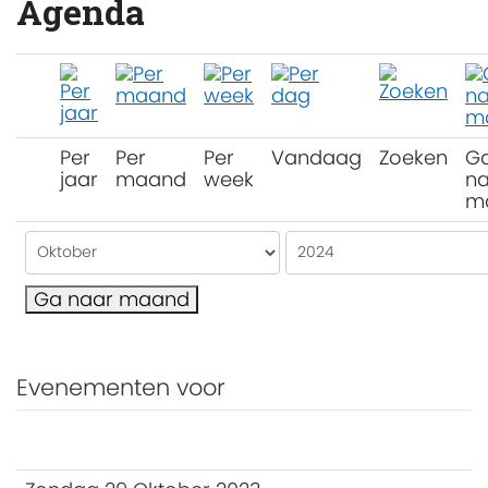
Agenda
Per
Per
Per
Vandaag
Zoeken
G
jaar
maand
week
na
m
Ga naar maand
Evenementen voor