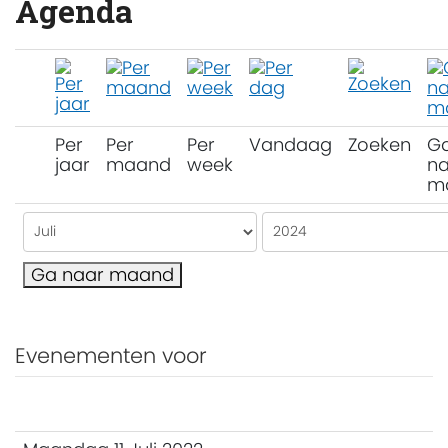
Agenda
Per
Per
Per
Vandaag
Zoeken
G
jaar
maand
week
na
m
Ga naar maand
Evenementen voor