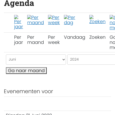
Agenda
Per
Per
Per
Vandaag
Zoeken
G
jaar
maand
week
na
m
Ga naar maand
Evenementen voor